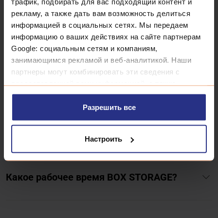
ЗАДАВАЕМЫЕ
трафик, подбирать для вас подходящий контент и
рекламу, а также дать вам возможность делиться
информацией в социальных сетях. Мы передаем
ВОПРОСЫ
информацию о ваших действиях на сайте партнерам
Google: социальным сетям и компаниям,
занимающимся рекламой и веб-аналитикой. Наши
партнеры могут комбинировать эти сведения с
Что такое BOX STORAGE?
предоставленной вами информацией, а также
данными, которые они получили при использовании
вами их сервисов.
Разрешить все
Как работает BOX STORAGE?
Настроить
Какое рабочее время BOX STORAGE?